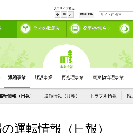
文字サイズ変更
小
中
大
ENGLISH
報
当社の取組み
発表•お知らせ
事業情報
濃縮事業
埋設事業
再処理事業
廃棄物管理事業
運転情報（日報）
運転情報（月報）
トラブル情報
輸
場の運転情報（日報）