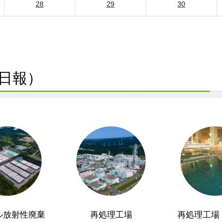
28
29
30
日報）
ル放射性廃棄
再処理工場
再処理工場