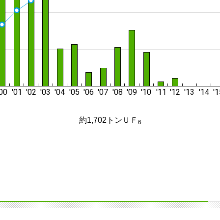
約1,702トンＵＦ
6