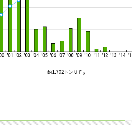
約1,702トンＵＦ
6