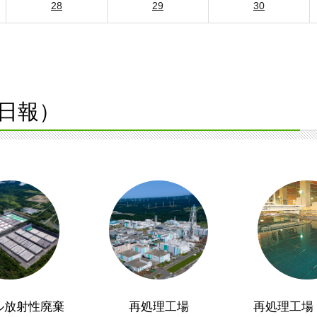
28
29
30
日報）
ル放射性廃棄
再処理工場
再処理工場