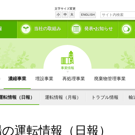
文字サイズ変更
小
中
大
ENGLISH
報
当社の取組み
発表•お知らせ
事業情報
濃縮事業
埋設事業
再処理事業
廃棄物管理事業
運転情報（日報）
運転情報（月報）
トラブル情報
輸
場の運転情報（日報）