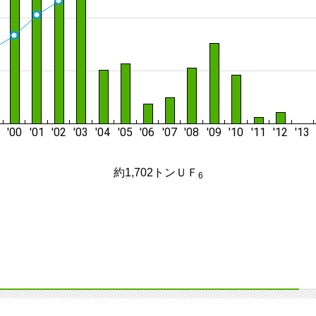
約1,702トンＵＦ
6