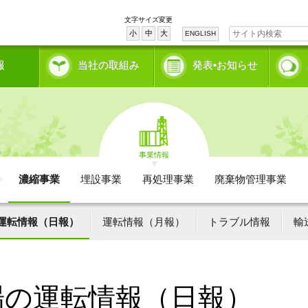
文字サイズ変更
小
中
大
ENGLISH
報
当社の取組み
発表•お知らせ
事業情報
濃縮事業
埋設事業
再処理事業
廃棄物管理事業
運転情報（日報）
運転情報（月報）
トラブル情報
輸
場の運転情報（日報）