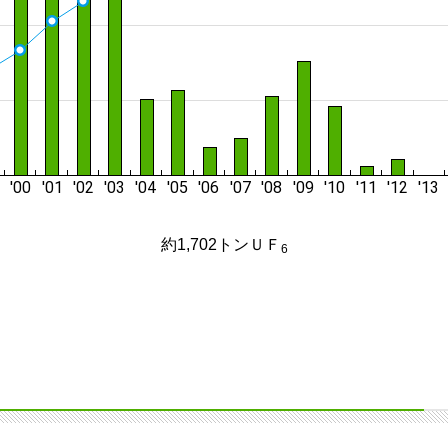
約1,702トンＵＦ
6