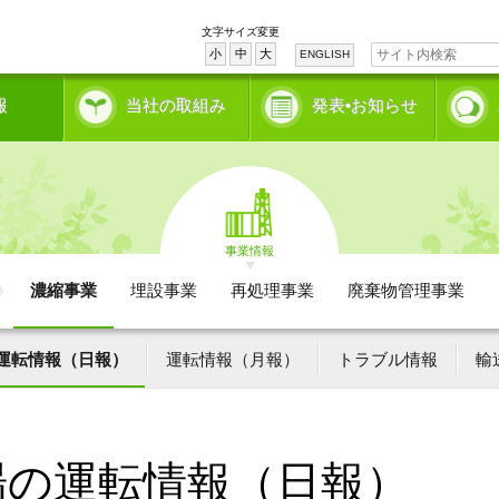
文字サイズ変更
小
中
大
ENGLISH
報
当社の取組み
発表•お知らせ
事業情報
濃縮事業
埋設事業
再処理事業
廃棄物管理事業
運転情報（日報）
運転情報（月報）
トラブル情報
輸
場の運転情報（日報）