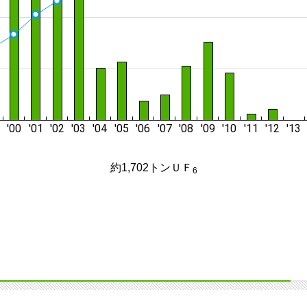
約1,702トンＵＦ
6