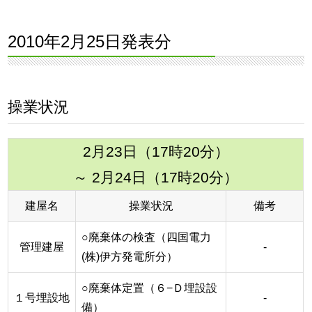
2010年2月25日発表分
操業状況
2月23日（17時20分）
～ 2月24日（17時20分）
建屋名
操業状況
備考
○廃棄体の検査（四国電力
管理建屋
-
(株)伊方発電所分）
○廃棄体定置（６−Ｄ埋設設
１号埋設地
-
備）