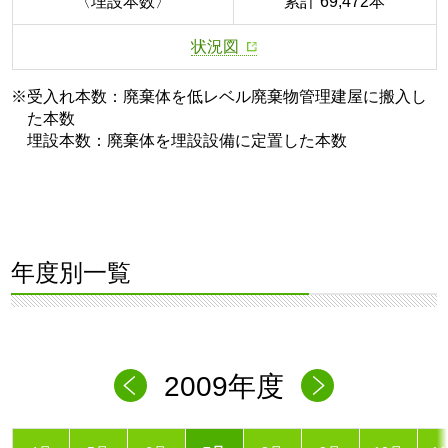
〈埋設本数〉
累計 69,472本
状況図
※受入れ本数：廃棄体を低レベル廃棄物管理建屋に搬入し
た本数
埋設本数：廃棄体を埋設設備に定置した本数
年度別一覧
2009年度