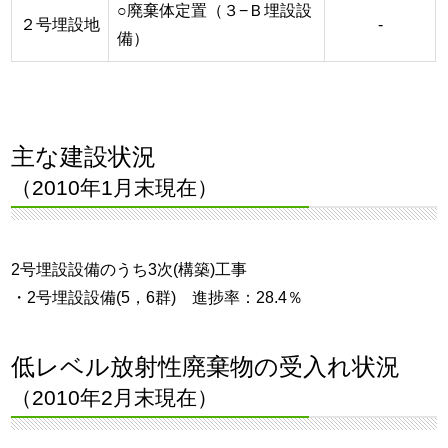
○廃棄体定置（３−Ｂ埋設設
２号埋設地
-
備）
主な建設状況
（2010年1月末現在）
2号埋設設備のうち3次(構築)工事
・2号埋設設備(5，6群) 進捗率：28.4％
低レベル放射性廃棄物の受入れ状況
（2010年2月末現在）