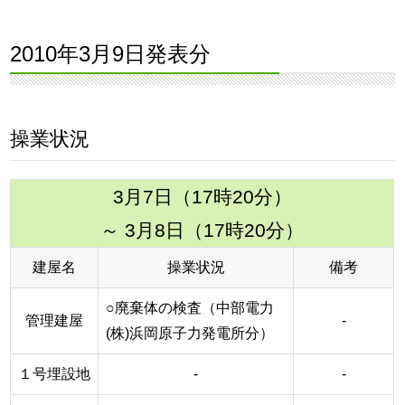
2010年3月9日発表分
操業状況
3月7日（17時20分）
～ 3月8日（17時20分）
建屋名
操業状況
備考
○廃棄体の検査（中部電力
管理建屋
-
(株)浜岡原子力発電所分）
１号埋設地
-
-