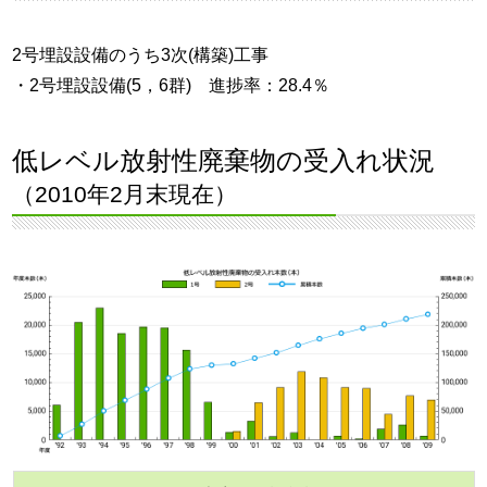
2号埋設設備のうち3次(構築)工事
・2号埋設設備(5，6群) 進捗率：28.4％
低レベル放射性廃棄物の受入れ状況
（2010年2月末現在）