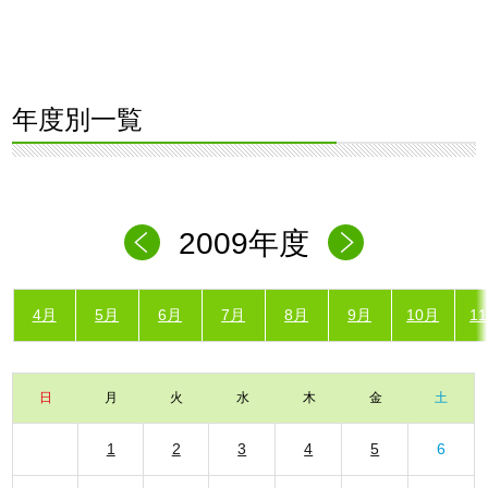
年度別一覧
2009年度
4月
5月
6月
7月
8月
9月
10月
1
日
月
火
水
木
金
土
1
2
3
4
5
6