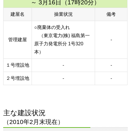
～ 3月16日（17時20分）
建屋名
操業状況
備考
○廃棄体の受入れ
（東京電力(株) 福島第一
管理建屋
-
原子力発電所分 1号320
本）
１号埋設地
-
-
２号埋設地
-
-
主な建設状況
（2010年2月末現在）