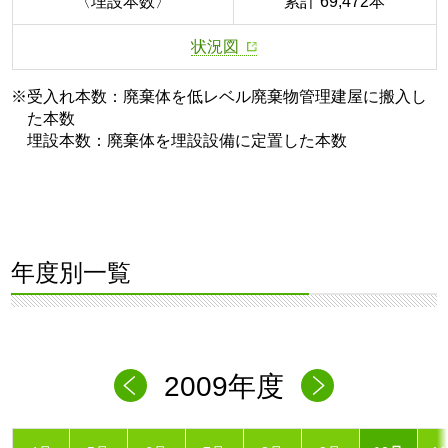
〈埋設本数〉
累計 69,472本
状況図
※受入れ本数：廃棄体を低レベル廃棄物管理建屋に搬入し
た本数
埋設本数：廃棄体を埋設設備に定置した本数
年度別一覧
2009年度