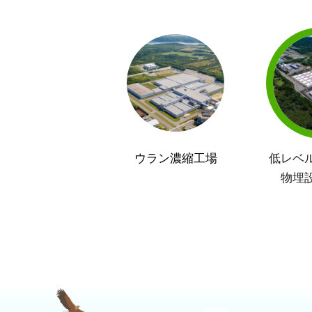
ウラン濃縮工場
低レベ
物埋