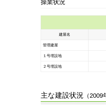
操業状況
建屋名
管理建屋
１号埋設地
２号埋設地
主な建設状況
（200