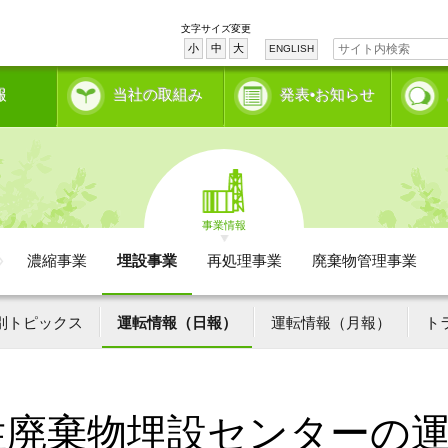
文字サイズ変更
小
中
大
ENGLISH
報
当社の取組み
発表•お知らせ
事業情報
濃縮事業
埋設事業
再処理事業
廃棄物管理事業
別トピックス
運転情報（日報）
運転情報（月報）
ト
性廃棄物埋設センターの