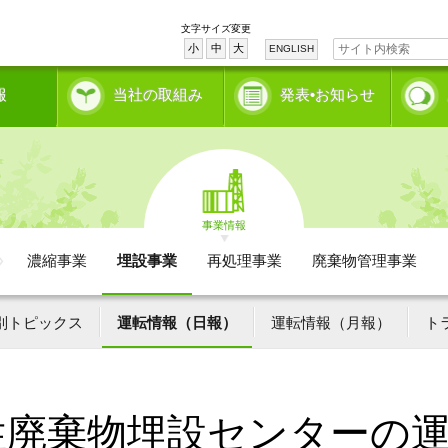
文字サイズ変更
小
中
大
ENGLISH
報
当社の取組み
発表•お知らせ
事業情報
濃縮事業
埋設事業
再処理事業
廃棄物管理事業
別トピックス
運転情報（日報）
運転情報（月報）
ト
性廃棄物埋設センターの