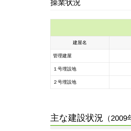
操業状況
建屋名
管理建屋
１号埋設地
２号埋設地
主な建設状況
（200