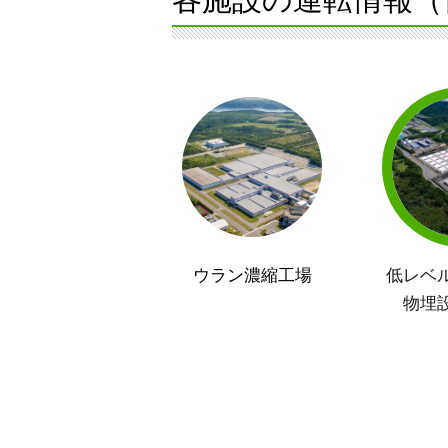
ウラン濃縮工場
低レベ
物埋