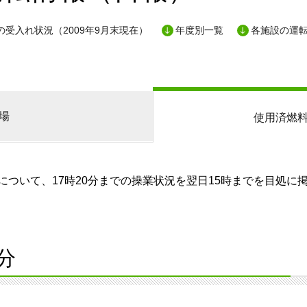
の受入れ状況（2009年9月末現在）
年度別一覧
各施設の運
場
使用済燃
ついて、17時20分までの操業状況を翌日15時までを目処に
分