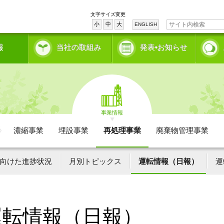
文字サイズ変更
小
中
大
ENGLISH
報
当社の取組み
発表•お知らせ
事業情報
濃縮事業
埋設事業
再処理事業
廃棄物管理事業
向けた進捗状況
月別トピックス
運転情報（日報）
運
運転情報（日報）