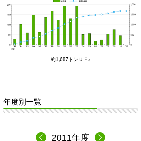
約1,687トンＵＦ
6
年度別一覧
2011年度