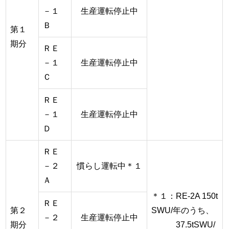
－１
生産運転停止中
Ｂ
第１
期分
ＲＥ
－１
生産運転停止中
Ｃ
ＲＥ
－１
生産運転停止中
Ｄ
ＲＥ
－２
慣らし運転中＊１
Ａ
＊１：RE-2A 150t
ＲＥ
第２
SWU/年のうち、
－２
生産運転停止中
期分
37.5tSWU/