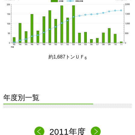
約1,687トンＵＦ
6
年度別一覧
2011年度