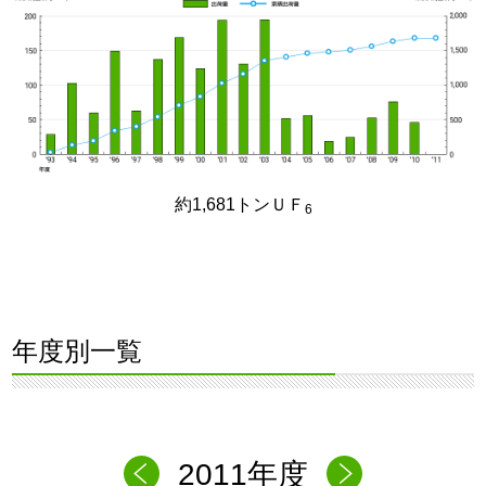
約1,681トンＵＦ
6
年度別一覧
2011年度