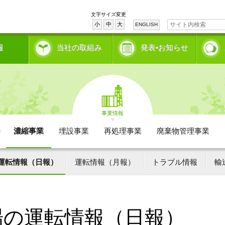
文字サイズ変更
小
中
大
ENGLISH
報
当社の取組み
発表•お知らせ
事業情報
濃縮事業
埋設事業
再処理事業
廃棄物管理事業
運転情報（日報）
運転情報（月報）
トラブル情報
輸
場の運転情報（日報）