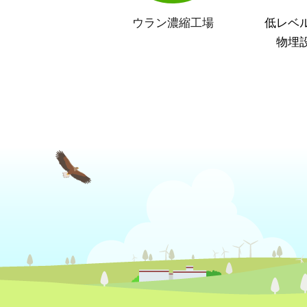
ウラン濃縮工場
低レベ
物埋