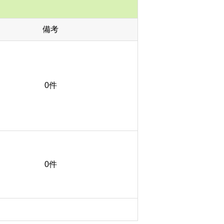
備考
0件
0件