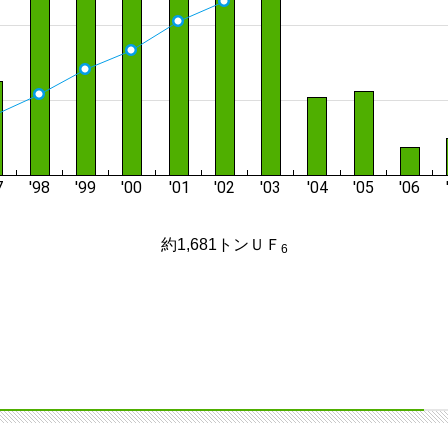
約1,681トンＵＦ
6