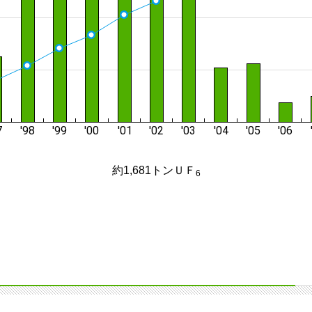
約1,681トンＵＦ
6