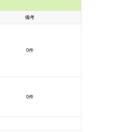
備考
0件
0件