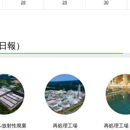
28
29
30
日報）
ル放射性廃棄
再処理工場
再処理工場