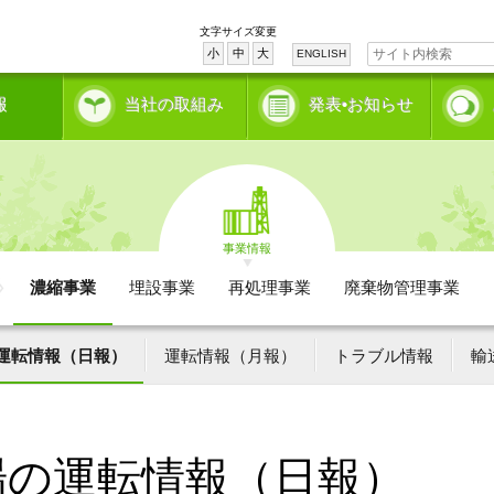
文字サイズ変更
小
中
大
ENGLISH
報
当社の取組み
発表•お知らせ
事業情報
濃縮事業
埋設事業
再処理事業
廃棄物管理事業
運転情報（日報）
運転情報（月報）
トラブル情報
輸
場の運転情報（日報）