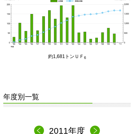
約1,681トンＵＦ
6
年度別一覧
2011年度