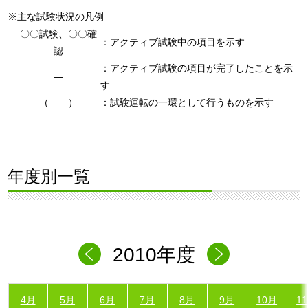
※主な試験状況の凡例
〇〇試験、〇〇確
：アクティブ試験中の項目を示す
認
：アクティブ試験の項目が完了したことを示
―
す
（ ）
：試験運転の一環として行うものを示す
年度別一覧
2010年度
4月
5月
6月
7月
8月
9月
10月
1