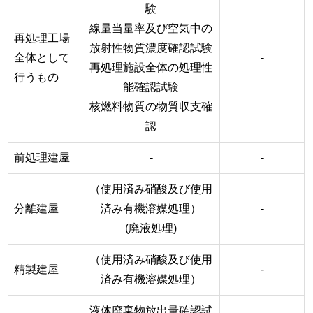
験
線量当量率及び空気中の
再処理工場
放射性物質濃度確認試験
全体として
-
再処理施設全体の処理性
行うもの
能確認試験
核燃料物質の物質収支確
認
前処理建屋
-
-
（使用済み硝酸及び使用
分離建屋
済み有機溶媒処理）
-
(廃液処理)
（使用済み硝酸及び使用
精製建屋
-
済み有機溶媒処理）
液体廃棄物放出量確認試