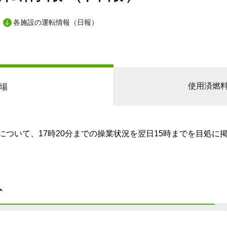
各施設の運転情報（日報）
使用済燃
場
ついて、17時20分までの操業状況を翌日15時までを目処に
分