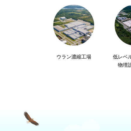
ウラン濃縮工場
低レベ
物埋