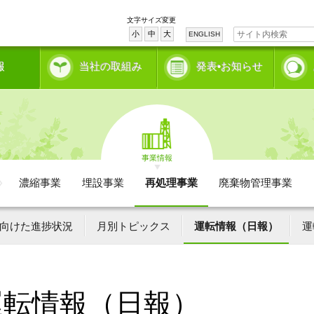
文字サイズ変更
小
中
大
ENGLISH
報
当社の取組み
発表•お知らせ
事業情報
濃縮事業
埋設事業
再処理事業
廃棄物管理事業
向けた進捗状況
月別トピックス
運転情報（日報）
運
運転情報（日報）