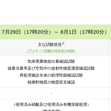
7月29日（17時20分）
～ 8月1日（17時20分）
※
主な試験状況
（アクティブ試験の項目及び内容）
気体廃棄物放出量確認試験
線量当量率及び空気中の放射性物質濃度確認試験
再処理施設全体の処理性能確認試験
核燃料物質の物質収支確認
-
（使用済み硝酸及び使用済み有機溶媒処理）