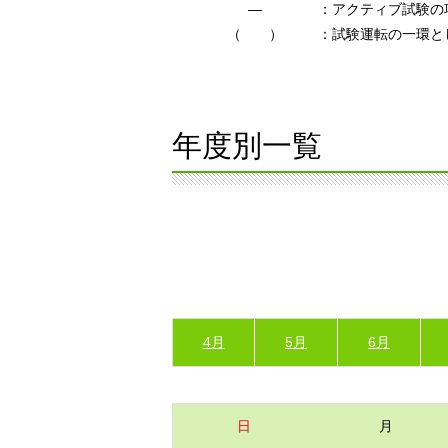
―
：アクティブ試験の
（ ）
：試験運転の一環と
年度別一覧
4月
5月
6月
日
月