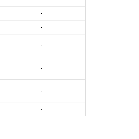
-
-
-
-
-
-