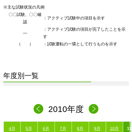
※主な試験状況の凡例
〇〇試験、〇〇確
：アクティブ試験中の項目を示す
認
：アクティブ試験の項目が完了したことを示
―
す
（ ）
：試験運転の一環として行うものを示す
年度別一覧
2010年度
4月
5月
6月
7月
8月
9月
10月
1