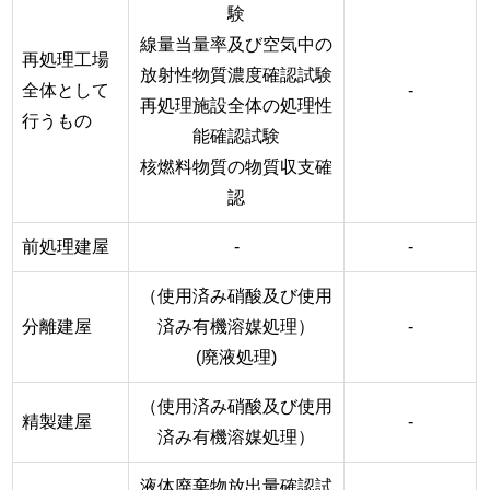
験
線量当量率及び空気中の
再処理工場
放射性物質濃度確認試験
全体として
-
再処理施設全体の処理性
行うもの
能確認試験
核燃料物質の物質収支確
認
前処理建屋
-
-
（使用済み硝酸及び使用
分離建屋
済み有機溶媒処理）
-
(廃液処理)
（使用済み硝酸及び使用
精製建屋
-
済み有機溶媒処理）
液体廃棄物放出量確認試