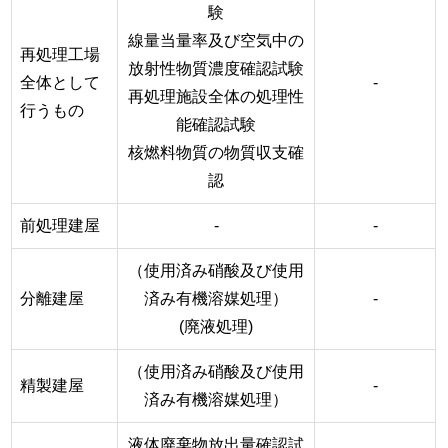
験
線量当量率及び空気中の
再処理工場
放射性物質濃度確認試験
全体として
-
再処理施設全体の処理性
行うもの
能確認試験
核燃料物質の物質収支確
認
前処理建屋
-
-
（使用済み硝酸及び使用
分離建屋
済み有機溶媒処理）
-
(廃液処理)
（使用済み硝酸及び使用
精製建屋
-
済み有機溶媒処理）
液体廃棄物放出量確認試