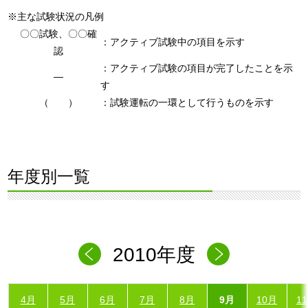
※主な試験状況の凡例
〇〇試験、〇〇確
：アクティブ試験中の項目を示す
認
：アクティブ試験の項目が完了したことを示
―
す
（ ）
：試験運転の一環として行うものを示す
年度別一覧
2010年度
4月
5月
6月
7月
8月
9月
10月
1