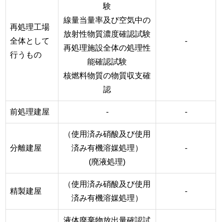
験
線量当量率及び空気中の
再処理工場
放射性物質濃度確認試験
全体として
-
再処理施設全体の処理性
行うもの
能確認試験
核燃料物質の物質収支確
認
前処理建屋
-
-
（使用済み硝酸及び使用
分離建屋
済み有機溶媒処理）
-
(廃液処理)
（使用済み硝酸及び使用
精製建屋
-
済み有機溶媒処理）
液体廃棄物放出量確認試