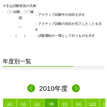
※主な試験状況の凡例
〇〇試験、〇〇確
：アクティブ試験中の項目を示す
認
：アクティブ試験の項目が完了したことを示
―
す
（ ）
：試験運転の一環として行うものを示す
年度別一覧
2010年度
4月
5月
6月
7月
8月
9月
10月
1