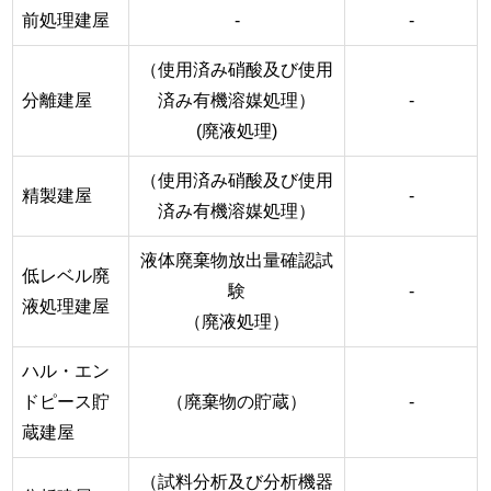
前処理建屋
-
-
（使用済み硝酸及び使用
分離建屋
済み有機溶媒処理）
-
(廃液処理)
（使用済み硝酸及び使用
精製建屋
-
済み有機溶媒処理）
液体廃棄物放出量確認試
低レベル廃
験
-
液処理建屋
（廃液処理）
ハル・エン
ドピース貯
（廃棄物の貯蔵）
-
蔵建屋
（試料分析及び分析機器