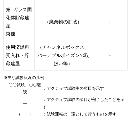
第1ガラス固
化体貯蔵建
（廃棄物の貯蔵）
-
屋
東棟
使用済燃料
（チャンネルボックス、
受入れ・貯
バーナブルポイズンの取
-
蔵建屋
扱い等）
※主な試験状況の凡例
〇〇試験、〇〇確
：アクティブ試験中の項目を示す
認
：アクティブ試験の項目が完了したことを示
―
す
（ ）
：試験運転の一環として行うものを示す