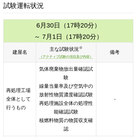
試験運転状況
6月30日（17時20分）
～ 7月1日（17時20分）
※
主な試験状況
建屋名
備考
（アクティブ試験の項目及び内容）
気体廃棄物放出量確認試
験
線量当量率及び空気中の
再処理工場
放射性物質濃度確認試験
全体として
-
再処理施設全体の処理性
行うもの
能確認試験
核燃料物質の物質収支確
認