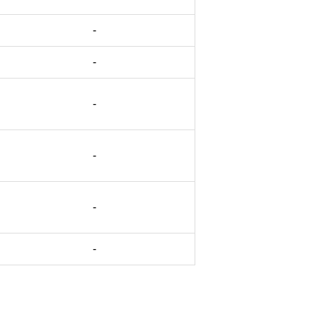
-
-
-
-
-
-