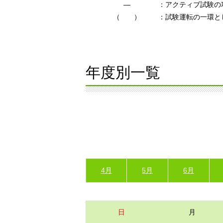
―
：アクティブ試験の
（ ）
：試験運転の一環と
年度別一覧
4月
5月
6月
日
月