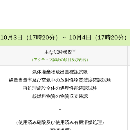
10月3日（17時20分）
～ 10月4日（17時20分）
※
主な試験状況
（アクティブ試験の項目及び内容）
気体廃棄物放出量確認試験
線量当量率及び空気中の放射性物質濃度確認試験
再処理施設全体の処理性能確認試験
核燃料物質の物質収支確認
-
（使用済み硝酸及び使用済み有機溶媒処理）