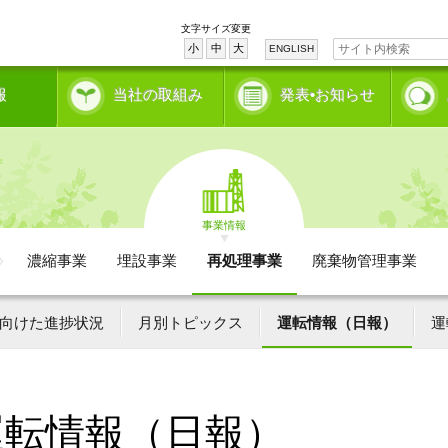
文字サイズ変更
小
中
大
ENGLISH
報
当社の取組み
発表•お知らせ
事業情報
濃縮事業
埋設事業
再処理事業
廃棄物管理事業
向けた進捗状況
月別トピックス
運転情報（日報）
運
運転情報（日報）