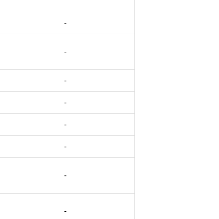
-
-
-
-
-
-
-
-