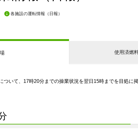
各施設の運転情報（日報）
使用済燃
場
ついて、17時20分までの操業状況を翌日15時までを目処に
分