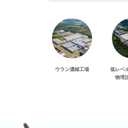
ウラン濃縮工場
低レベ
物埋