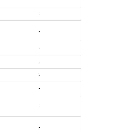
-
-
-
-
-
-
-
-