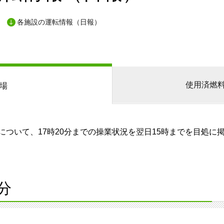
各施設の運転情報（日報）
使用済燃
場
ついて、17時20分までの操業状況を翌日15時までを目処に
分