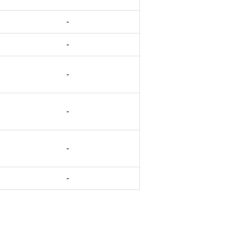
-
-
-
-
-
-