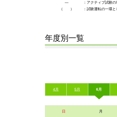
―
：アクティブ試験の
（ ）
：試験運転の一環と
年度別一覧
4月
5月
6月
日
月