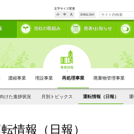
文字サイズ変更
小
中
大
ENGLISH
報
当社の取組み
発表•お知らせ
事業情報
濃縮事業
埋設事業
再処理事業
廃棄物管理事業
向けた進捗状況
月別トピックス
運転情報（日報）
運
運転情報（日報）