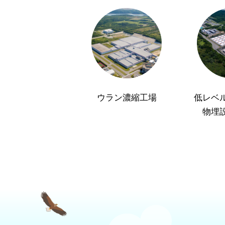
ウラン濃縮工場
低レベ
物埋