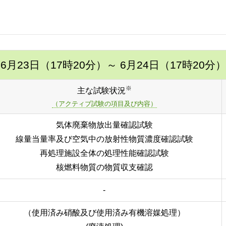
6月23日（17時20分）
～ 6月24日（17時20分）
※
主な試験状況
（アクティブ試験の項目及び内容）
気体廃棄物放出量確認試験
線量当量率及び空気中の放射性物質濃度確認試験
再処理施設全体の処理性能確認試験
核燃料物質の物質収支確認
-
（使用済み硝酸及び使用済み有機溶媒処理）