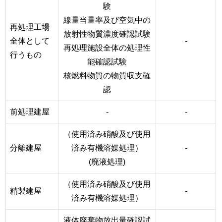
験
線量当量率及び空気中の
再処理工場
放射性物質濃度確認試験
全体として
-
再処理施設全体の処理性
行うもの
能確認試験
核燃料物質の物質収支確
認
前処理建屋
-
-
（使用済み硝酸及び使用
分離建屋
済み有機溶媒処理）
-
(廃液処理)
（使用済み硝酸及び使用
精製建屋
-
済み有機溶媒処理）
液体廃棄物放出量確認試