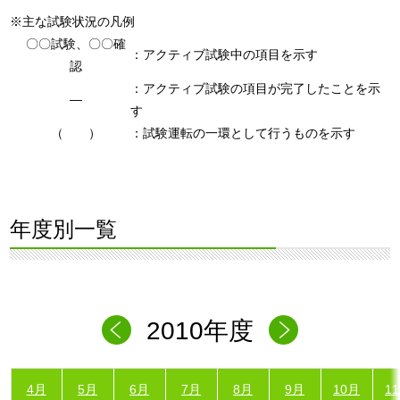
※主な試験状況の凡例
〇〇試験、〇〇確
：アクティブ試験中の項目を示す
認
：アクティブ試験の項目が完了したことを示
―
す
（ ）
：試験運転の一環として行うものを示す
年度別一覧
2010年度
4月
5月
6月
7月
8月
9月
10月
1