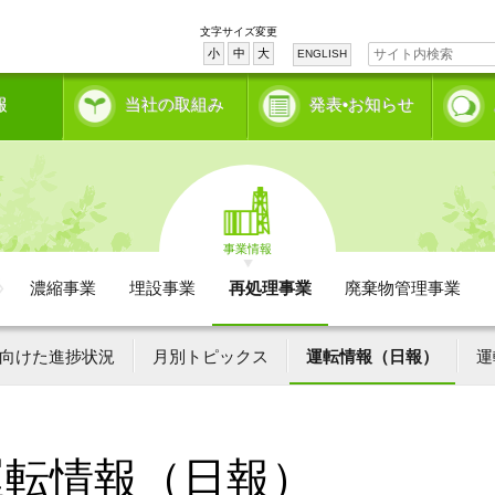
文字サイズ変更
小
中
大
ENGLISH
報
当社の取組み
発表•お知らせ
事業情報
濃縮事業
埋設事業
再処理事業
廃棄物管理事業
向けた進捗状況
月別トピックス
運転情報（日報）
運
運転情報（日報）