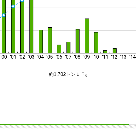
約1,702トンＵＦ
6