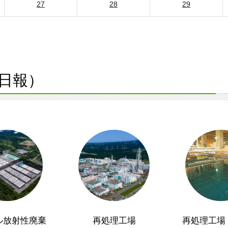
27
28
29
日報）
ル放射性廃棄
再処理工場
再処理工場