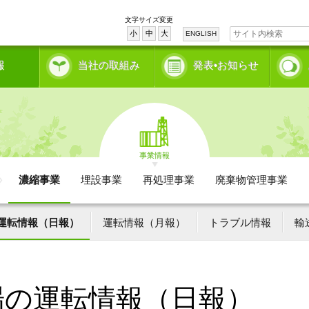
文字サイズ変更
小
中
大
ENGLISH
報
当社の取組み
発表•お知らせ
事業情報
濃縮事業
埋設事業
再処理事業
廃棄物管理事業
運転情報（日報）
運転情報（月報）
トラブル情報
輸
場の運転情報（日報）