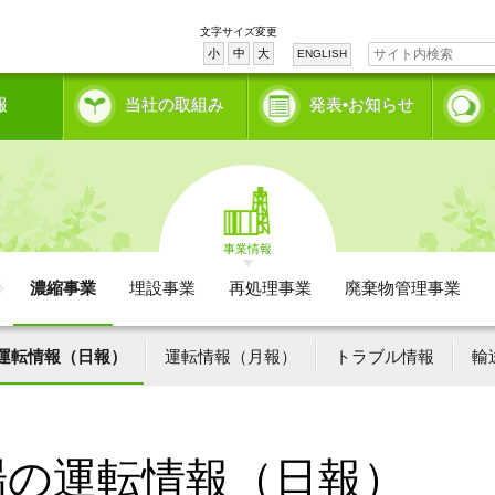
文字サイズ変更
小
中
大
ENGLISH
報
当社の取組み
発表•お知らせ
事業情報
濃縮事業
埋設事業
再処理事業
廃棄物管理事業
運転情報（日報）
運転情報（月報）
トラブル情報
輸
場の運転情報（日報）