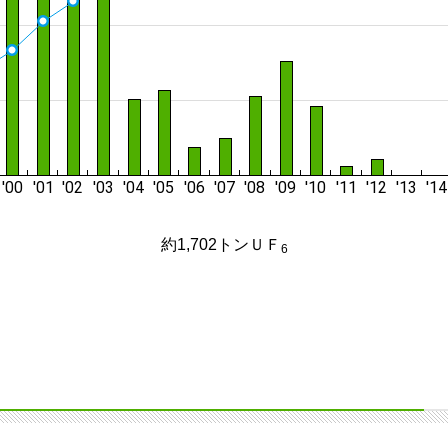
約1,702トンＵＦ
6