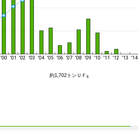
約1,702トンＵＦ
6