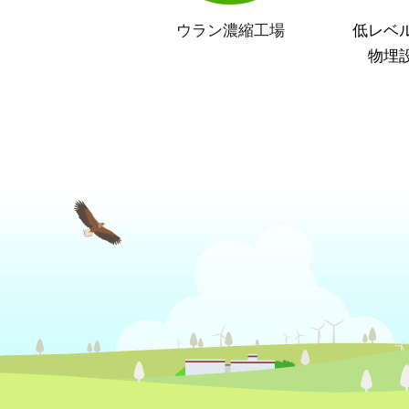
ウラン濃縮工場
低レベ
物埋