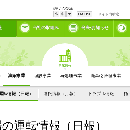
文字サイズ変更
小
中
大
ENGLISH
報
当社の取組み
発表•お知らせ
事業情報
濃縮事業
埋設事業
再処理事業
廃棄物管理事業
運転情報（日報）
運転情報（月報）
トラブル情報
輸
場の運転情報（日報）