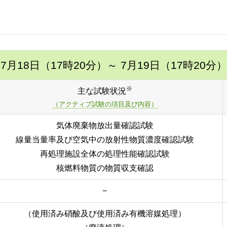
7月18日（17時20分）
～ 7月19日（17時20分）
※
主な試験状況
（アクティブ試験の項目及び内容）
気体廃棄物放出量確認試験
線量当量率及び空気中の放射性物質濃度確認試験
再処理施設全体の処理性能確認試験
核燃料物質の物質収支確認
−
（使用済み硝酸及び使用済み有機溶媒処理）