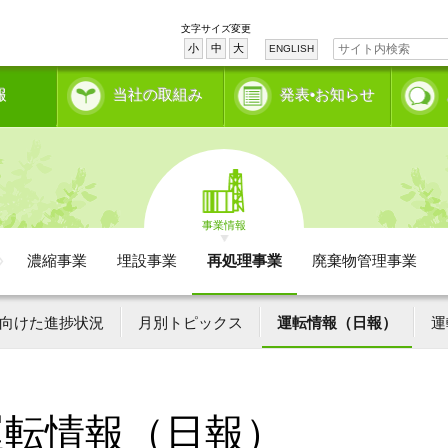
文字サイズ変更
小
中
大
ENGLISH
報
当社の取組み
発表•お知らせ
事業情報
濃縮事業
埋設事業
再処理事業
廃棄物管理事業
向けた進捗状況
月別トピックス
運転情報（日報）
運
運転情報（日報）