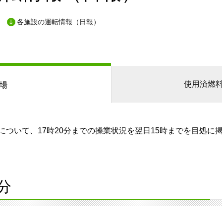
各施設の運転情報（日報）
使用済燃
場
ついて、17時20分までの操業状況を翌日15時までを目処に
分