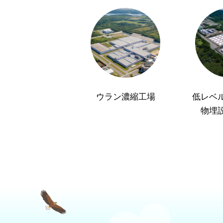
ウラン濃縮工場
低レベ
物埋