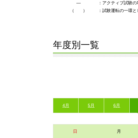
―
：アクティブ試験の
（ ）
：試験運転の一環と
年度別一覧
4月
5月
6月
日
月