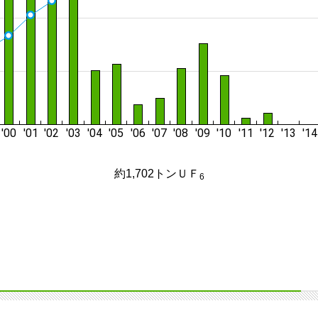
約1,702トンＵＦ
6