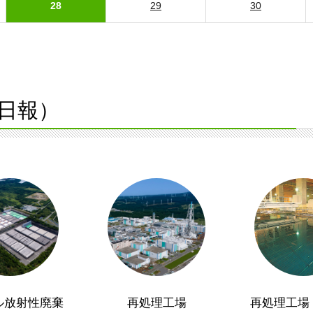
28
29
30
日報）
ル放射性廃棄
再処理工場
再処理工場