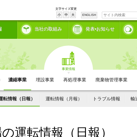
文字サイズ変更
小
中
大
ENGLISH
報
当社の取組み
発表•お知らせ
事業情報
濃縮事業
埋設事業
再処理事業
廃棄物管理事業
運転情報（日報）
運転情報（月報）
トラブル情報
輸
場の運転情報（日報）