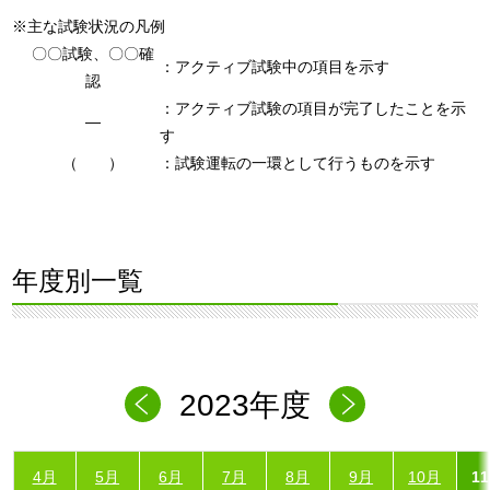
※主な試験状況の凡例
〇〇試験、〇〇確
：アクティブ試験中の項目を示す
認
：アクティブ試験の項目が完了したことを示
―
す
（ ）
：試験運転の一環として行うものを示す
年度別一覧
2023年度
4月
5月
6月
7月
8月
9月
10月
1