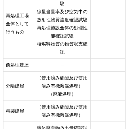
験
線量当量率及び空気中の
再処理工場
放射性物質濃度確認試験
全体として
再処理施設全体の処理性
行うもの
能確認試験
核燃料物質の物質収支確
認
前処理建屋
−
（使用済み硝酸及び使用
分離建屋
済み有機溶媒処理）
（廃液処理）
（使用済み硝酸及び使用
精製建屋
済み有機溶媒処理）
液体廃棄物放出量確認試