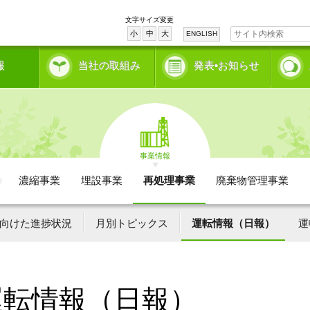
文字サイズ変更
小
中
大
ENGLISH
報
当社の取組み
発表•お知らせ
事業情報
濃縮事業
埋設事業
再処理事業
廃棄物管理事業
向けた進捗状況
月別トピックス
運転情報（日報）
運
運転情報（日報）