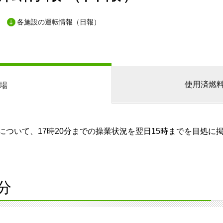
各施設の運転情報（日報）
使用済燃
場
ついて、17時20分までの操業状況を翌日15時までを目処に
分