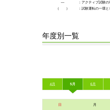
―
：アクティブ試験の
（ ）
：試験運転の一環と
年度別一覧
4月
5月
6月
日
月