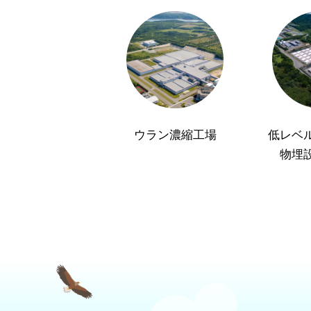
ウラン濃縮工場
低レベ
物埋