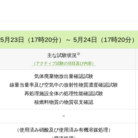
5月23日（17時20分）
～ 5月24日（17時20分）
※
主な試験状況
（アクティブ試験の項目及び内容）
気体廃棄物放出量確認試験
線量当量率及び空気中の放射性物質濃度確認試験
再処理施設全体の処理性能確認試験
核燃料物質の物質収支確認
−
（使用済み硝酸及び使用済み有機溶媒処理）