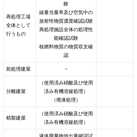
験
線量当量率及び空気中の
再処理工場
放射性物質濃度確認試験
全体として
再処理施設全体の処理性
行うもの
能確認試験
核燃料物質の物質収支確
認
前処理建屋
−
（使用済み硝酸及び使用
分離建屋
済み有機溶媒処理）
（廃液処理）
（使用済み硝酸及び使用
精製建屋
済み有機溶媒処理）
液体廃棄物放出量確認試