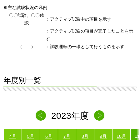
※主な試験状況の凡例
〇〇試験、〇〇確
：アクティブ試験中の項目を示す
認
：アクティブ試験の項目が完了したことを示
―
す
（ ）
：試験運転の一環として行うものを示す
年度別一覧
2023年度
4月
5月
6月
7月
8月
9月
10月
1