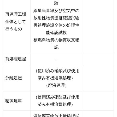
験
線量当量率及び空気中の
再処理工場
放射性物質濃度確認試験
全体として
再処理施設全体の処理性
行うもの
能確認試験
核燃料物質の物質収支確
認
前処理建屋
−
（使用済み硝酸及び使用
分離建屋
済み有機溶媒処理）
（廃液処理）
（使用済み硝酸及び使用
精製建屋
済み有機溶媒処理）
液体廃棄物放出量確認試