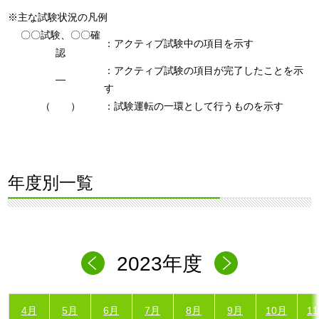
※主な試験状況の凡例
〇〇試験、〇〇確
：アクティブ試験中の項目を示す
認
：アクティブ試験の項目が完了したことを示
―
す
（ ）
：試験運転の一環として行うものを示す
年度別一覧
2023年度
4月
5月
6月
7月
8月
9月
10月
1