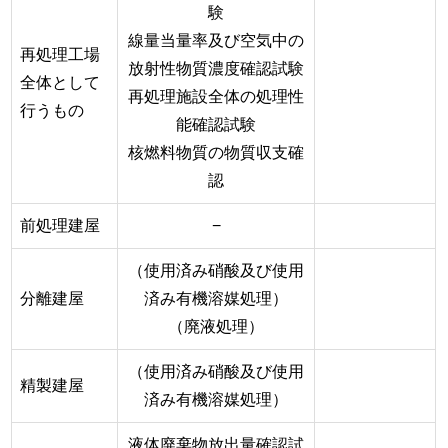
験
線量当量率及び空気中の
再処理工場
放射性物質濃度確認試験
全体として
再処理施設全体の処理性
行うもの
能確認試験
核燃料物質の物質収支確
認
前処理建屋
−
（使用済み硝酸及び使用
分離建屋
済み有機溶媒処理）
（廃液処理）
（使用済み硝酸及び使用
精製建屋
済み有機溶媒処理）
液体廃棄物放出量確認試