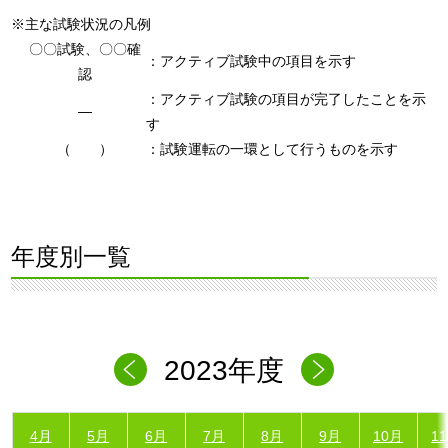
※主な試験状況の凡例
〇〇試験、〇〇確
：アクティブ試験中の項目を示す
認
：アクティブ試験の項目が完了したことを示
―
す
（ ）
：試験運転の一環として行うものを示す
年度別一覧
2023年度
4月
5月
6月
7月
8月
9月
10月
1