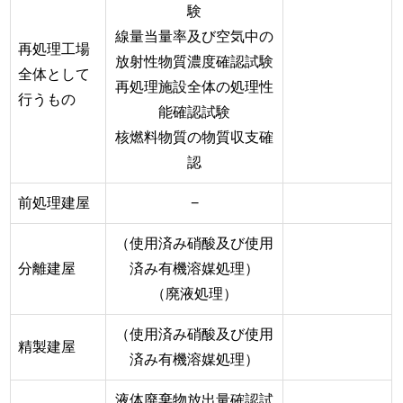
験
線量当量率及び空気中の
再処理工場
放射性物質濃度確認試験
全体として
再処理施設全体の処理性
行うもの
能確認試験
核燃料物質の物質収支確
認
前処理建屋
−
（使用済み硝酸及び使用
分離建屋
済み有機溶媒処理）
（廃液処理）
（使用済み硝酸及び使用
精製建屋
済み有機溶媒処理）
液体廃棄物放出量確認試