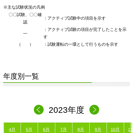
※主な試験状況の凡例
〇〇試験、〇〇確
：アクティブ試験中の項目を示す
認
：アクティブ試験の項目が完了したことを示
―
す
（ ）
：試験運転の一環として行うものを示す
年度別一覧
2023年度
4月
5月
6月
7月
8月
9月
10月
1