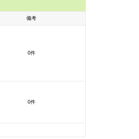
備考
0件
0件