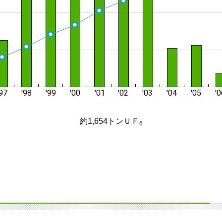
約1,654トンＵＦ
6