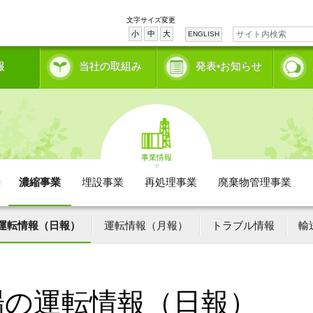
文字サイズ変更
小
中
大
ENGLISH
報
当社の取組み
発表•お知らせ
事業情報
濃縮事業
埋設事業
再処理事業
廃棄物管理事業
運転情報（日報）
運転情報（月報）
トラブル情報
輸
場の運転情報（日報）