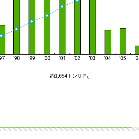
約1,654トンＵＦ
6