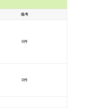
備考
0件
0件