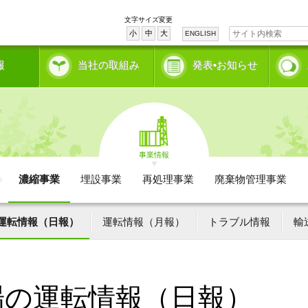
文字サイズ変更
小
中
大
ENGLISH
報
当社の取組み
発表•お知らせ
事業情報
濃縮事業
埋設事業
再処理事業
廃棄物管理事業
運転情報（日報）
運転情報（月報）
トラブル情報
輸
場の運転情報（日報）