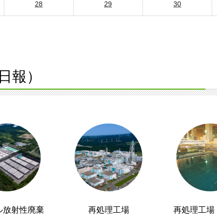
28
29
30
日報）
ル放射性廃棄
再処理工場
再処理工場