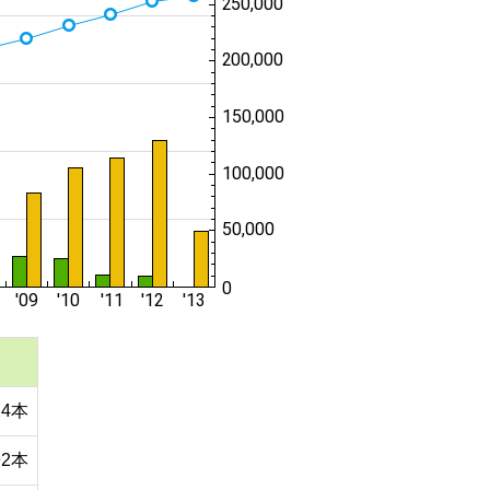
24本
92本