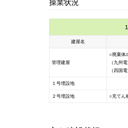
操業状況
建屋名
○廃棄体
管理建屋
（九州電
（四国電
１号埋設地
２号埋設地
○充てん