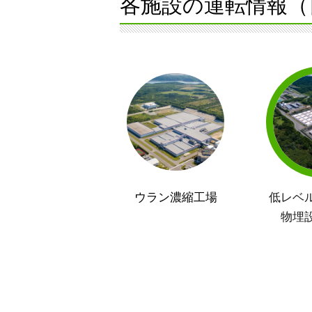
各施設の運転情報（
ウラン濃縮工場
低レベ
物埋