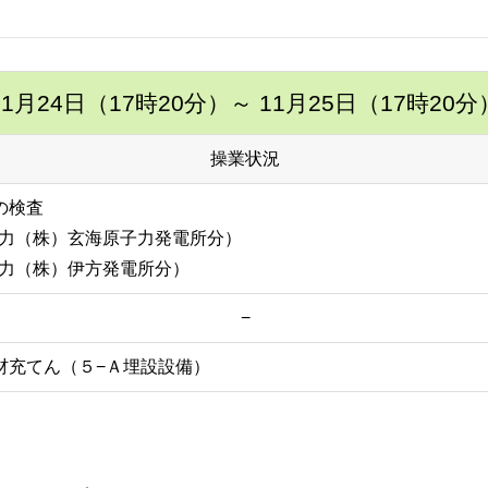
11月24日（17時20分）
～ 11月25日（17時20分
操業状況
の検査
力（株）玄海原子力発電所分）
力（株）伊方発電所分）
−
材充てん（５−Ａ埋設設備）