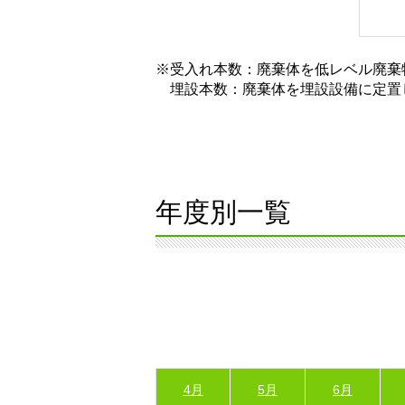
※受入れ本数：廃棄体を低レベル廃棄
埋設本数：廃棄体を埋設設備に定置
年度別一覧
4月
5月
6月