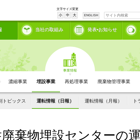
文字サイズ変更
小
中
大
ENGLISH
報
当社の取組み
発表•お知らせ
事業情報
濃縮事業
埋設事業
再処理事業
廃棄物管理事業
別トピックス
運転情報（日報）
運転情報（月報）
ト
性廃棄物埋設センターの