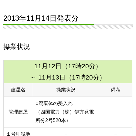
2013年11月14日発表分
操業状況
11月12日（17時20分）
～ 11月13日（17時20分）
建屋名
操業状況
備考
○廃棄体の受入れ
管理建屋
（四国電力（株）伊方発電
−
所分2号520本）
１号埋設地
−
−