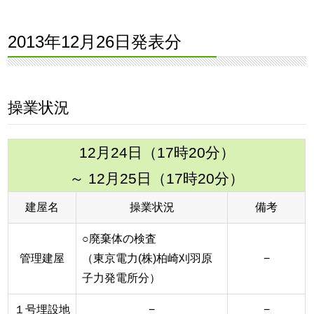
2013年12月26日発表分
操業状況
12月24日（17時20分）
～ 12月25日（17時20分）
建屋名
操業状況
備考
○廃棄体の検査
管理建屋
（東京電力(株)柏崎刈羽原
−
子力発電所分）
１号埋設地
−
−