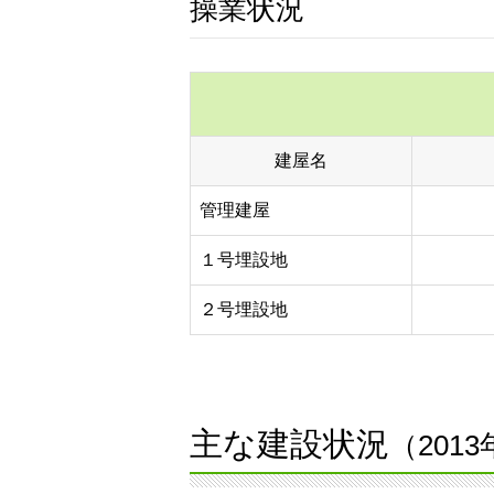
操業状況
建屋名
管理建屋
１号埋設地
２号埋設地
主な建設状況
（201