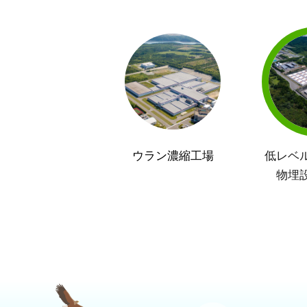
ウラン濃縮工場
低レベ
物埋