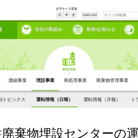
文字サイズ変更
小
中
大
ENGLISH
報
当社の取組み
発表•お知らせ
事業情報
濃縮事業
埋設事業
再処理事業
廃棄物管理事業
別トピックス
運転情報（日報）
運転情報（月報）
ト
性廃棄物埋設センターの