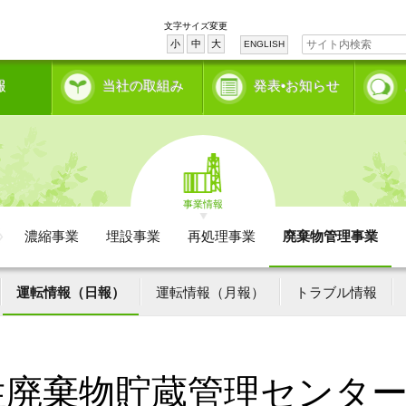
文字サイズ変更
小
中
大
ENGLISH
報
当社の取組み
発表•お知らせ
事業情報
濃縮事業
埋設事業
再処理事業
廃棄物管理事業
運転情報（日報）
運転情報（月報）
トラブル情報
性廃棄物貯蔵管理センタ