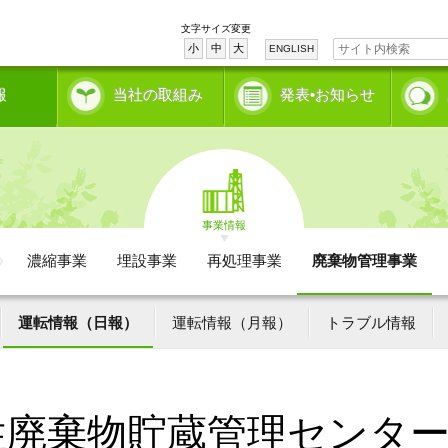
文字サイズ変更
小
中
大
ENGLISH
報
当社の取組み
発表•お知らせ
事業情報
濃縮事業
埋設事業
再処理事業
廃棄物管理事業
運転情報（日報）
運転情報（月報）
トラブル情報
性廃棄物貯蔵管理センタ