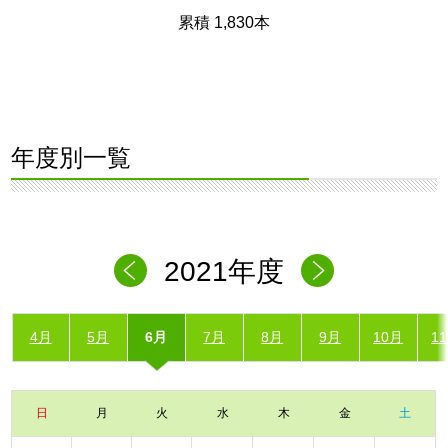
累積 1,830本
年度別一覧
2021年度
4月
5月
6月
7月
8月
9月
10月
1
日
月
火
水
木
金
土