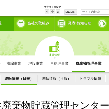
文字サイズ変更
小
中
大
ENGLISH
報
当社の取組み
発表•お知らせ
事業情報
濃縮事業
埋設事業
再処理事業
廃棄物管理事業
運転情報（日報）
運転情報（月報）
トラブル情報
性廃棄物貯蔵管理センタ